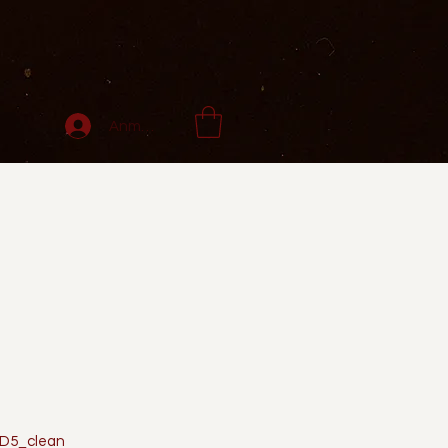
Anmelden
_D5_clean