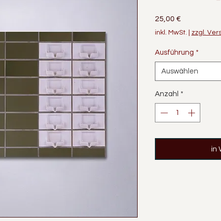
Preis
25,00 €
inkl. MwSt.
|
zzgl. Ve
Ausführung
*
Auswählen
Anzahl
*
in