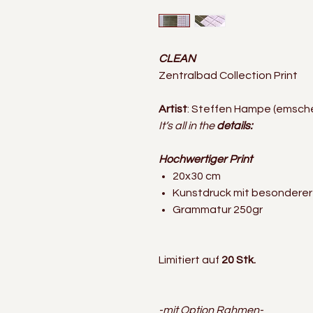
CLEAN
Zentralbad Collection Print
Artist
: Steffen Hampe (emsch
It‘s all in the
details:
Hochwertiger Print
20x30 cm
Kunstdruck mit besonderer
Grammatur 250gr
Limitiert auf
20 Stk.
-mit Option Rahmen-