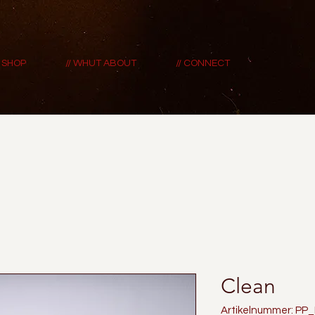
/ SHOP
// WHUT ABOUT
// CONNECT
Clean
Artikelnummer: PP