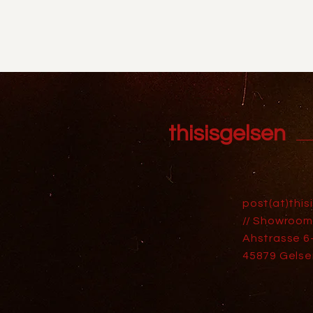
thisisgelsen
post(at)this
// Showroom
Ahstrasse 6
45879 Gelse