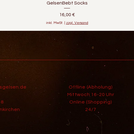
GelsenBebt Socks
Preis
16,00 €
inkl. MwSt.
|
zzgl. Versand
isgelsen.de
Offline (Abholung)
Mittwoch 16-20 Uhr
-8
Online (Shopping)
nkirchen
24/7