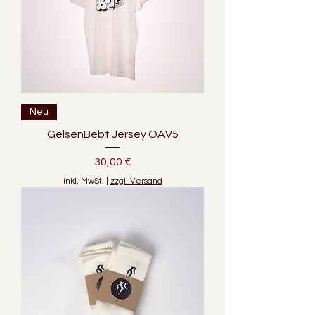
Neu
GelsenBebt Jersey OAV5
Preis
30,00 €
inkl. MwSt.
|
zzgl. Versand