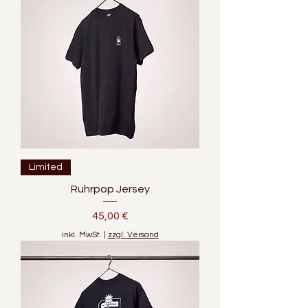
Limited
Ruhrpop Jersey
Preis
45,00 €
inkl. MwSt.
|
zzgl. Versand