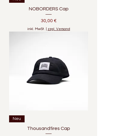
NOBORDERS Cap
Preis
30,00 €
inkl. MwSt.
|
zzgl. Versand
Neu
Thousandfires Cap