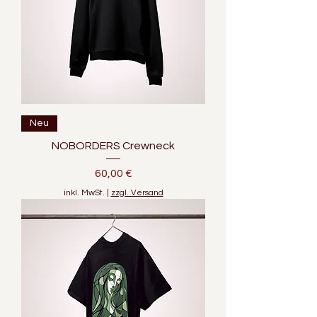
Neu
NOBORDERS Crewneck
Preis
60,00 €
inkl. MwSt.
|
zzgl. Versand