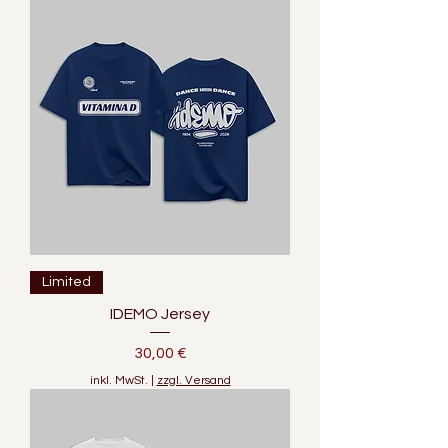
Limited
IDEMO Jersey
Preis
30,00 €
inkl. MwSt.
|
zzgl. Versand