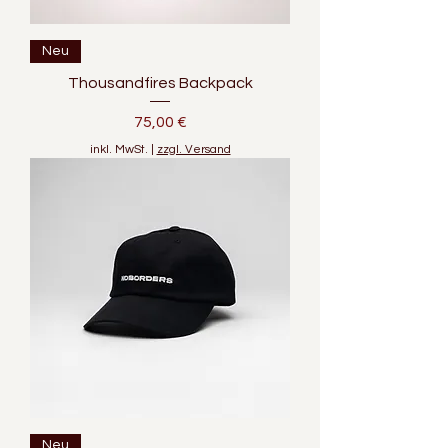
Neu
Thousandfires Backpack
Preis
75,00 €
inkl. MwSt.
|
zzgl. Versand
Neu