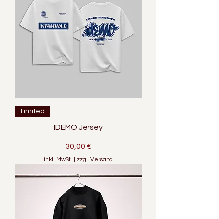
Limited
IDEMO Jersey
Preis
30,00 €
inkl. MwSt.
|
zzgl. Versand