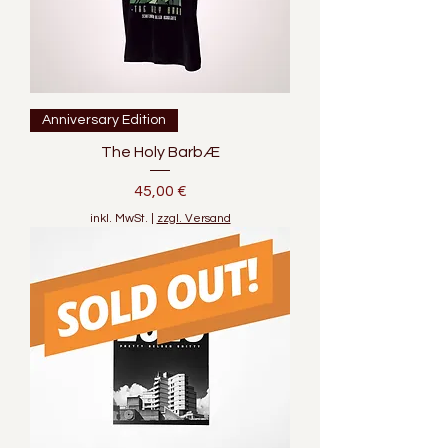
Anniversary Edition
The Holy BarbÆ
Preis
45,00 €
inkl. MwSt.
|
zzgl. Versand