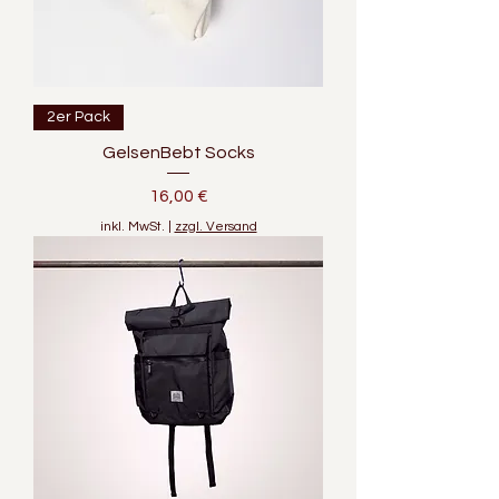
2er Pack
GelsenBebt Socks
Preis
16,00 €
inkl. MwSt.
|
zzgl. Versand