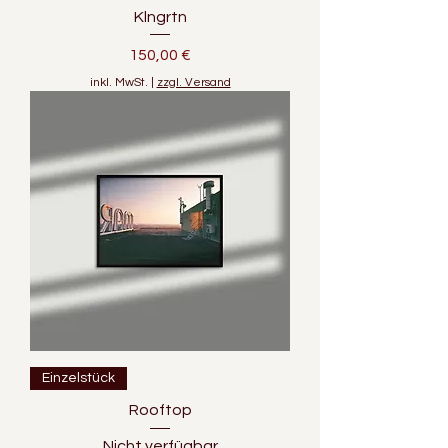
Klngrtn
Preis
150,00 €
inkl. MwSt.
|
zzgl. Versand
Einzelstück
Rooftop
Nicht verfügbar