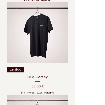
Limited
SOG Jersey
Preis
30,00 €
inkl. MwSt.
|
zzgl. Versand