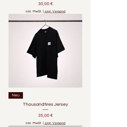
Preis
30,00 €
inkl. MwSt.
|
zzgl. Versand
Neu
Thousandfires Jersey
Preis
35,00 €
inkl. MwSt.
|
zzgl. Versand