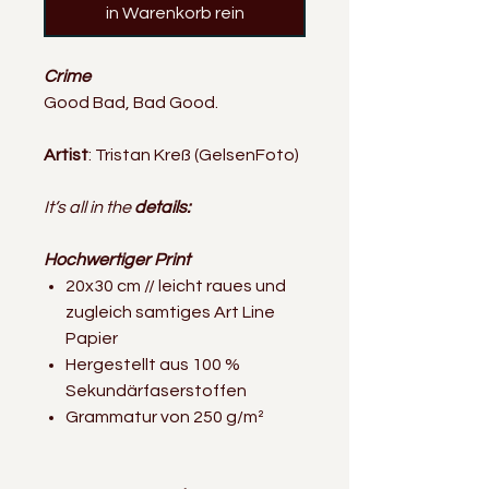
in Warenkorb rein
Crime
Good Bad, Bad Good.
Artist
: Tristan Kreß (GelsenFoto)
It‘s all in the
details:
Hochwertiger Print
20x30 cm // leicht raues und
zugleich samtiges Art Line
Papier
Hergestellt aus 100 %
Sekundärfaserstoffen
Grammatur von 250 g/m²