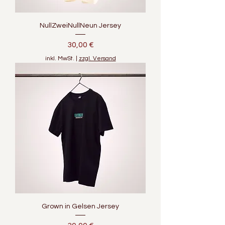
NullZweiNullNeun Jersey
Preis
30,00 €
inkl. MwSt.
|
zzgl. Versand
Grown in Gelsen Jersey
Preis