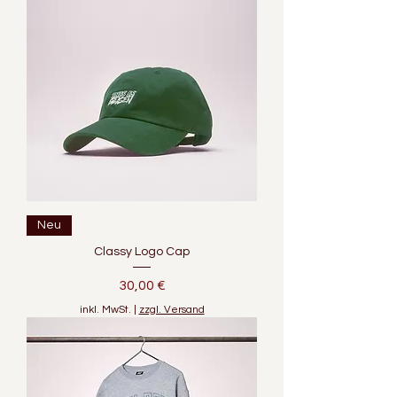
Neu
Classy Logo Cap
Preis
30,00 €
inkl. MwSt.
|
zzgl. Versand