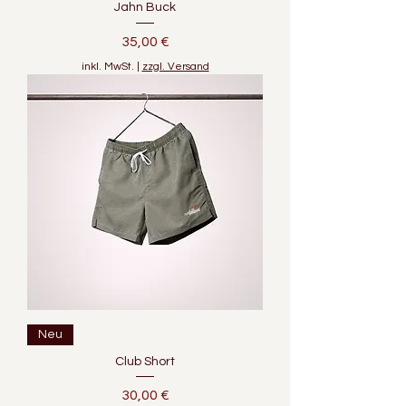
Jahn Buck
Preis
35,00 €
inkl. MwSt.
|
zzgl. Versand
Neu
Club Short
Preis
30,00 €