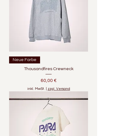
Neue Farbe
Thousandfires Crewneck
Preis
60,00 €
inkl. MwSt.
|
zzgl. Versand