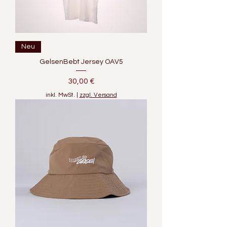
Neu
GelsenBebt Jersey OAV5
Preis
30,00 €
inkl. MwSt.
|
zzgl. Versand