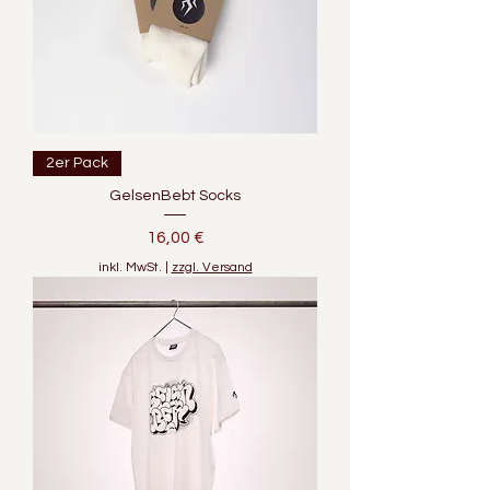
2er Pack
GelsenBebt Socks
Preis
16,00 €
inkl. MwSt.
|
zzgl. Versand