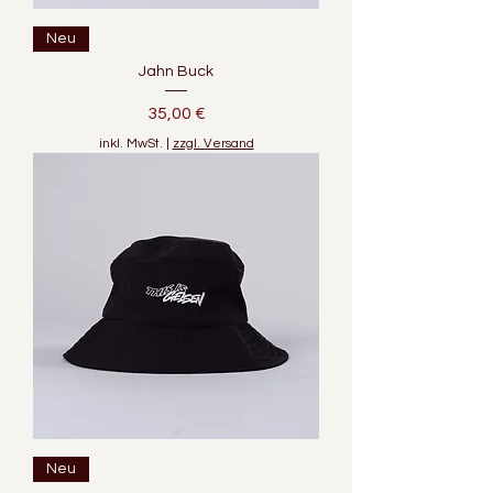
Neu
Jahn Buck
Preis
35,00 €
inkl. MwSt.
|
zzgl. Versand
Neu