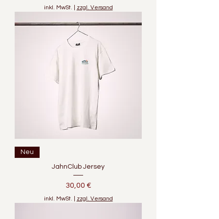
inkl. MwSt.
|
zzgl. Versand
Neu
JahnClub Jersey
Preis
30,00 €
inkl. MwSt.
|
zzgl. Versand