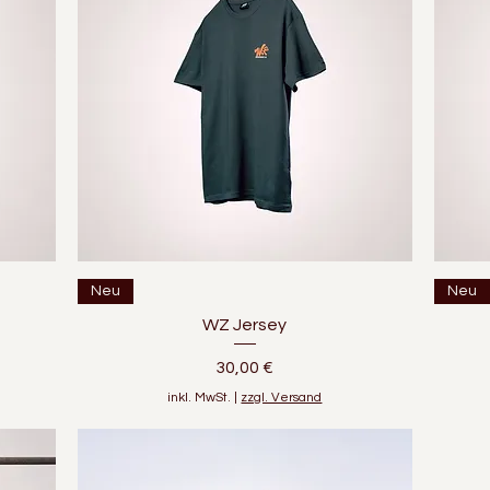
Schnellansicht
Neu
Neu
WZ Jersey
Preis
30,00 €
inkl. MwSt.
|
zzgl. Versand