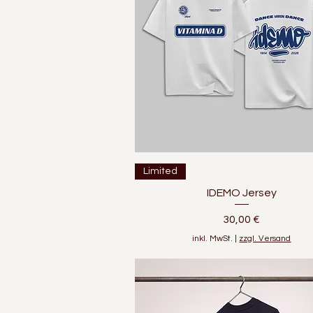
Schnellansicht
Limited
IDEMO Jersey
Preis
30,00 €
inkl. MwSt.
|
zzgl. Versand