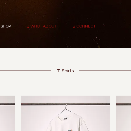
/ SHOP
// WHUT ABOUT
// CONNECT
T-Shirts