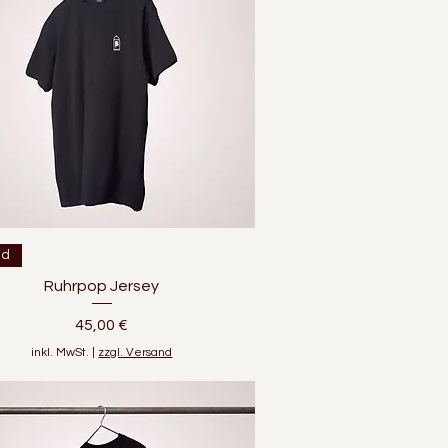
Schnellansicht
ed
Ruhrpop Jersey
Preis
45,00 €
inkl. MwSt.
|
zzgl. Versand