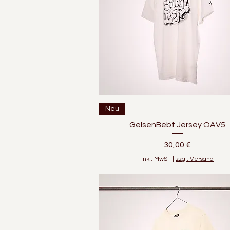
Schnellansicht
Neu
GelsenBebt Jersey OAV5
Preis
30,00 €
inkl. MwSt.
|
zzgl. Versand