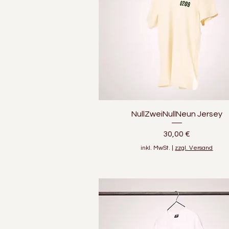
Schnellansicht
NullZweiNullNeun Jersey
Preis
30,00 €
inkl. MwSt.
|
zzgl. Versand