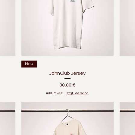
Schnellansicht
Neu
JahnClub Jersey
Preis
30,00 €
inkl. MwSt.
|
zzgl. Versand