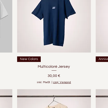
Schnellansicht
New Colors
Anniv
Multicoloré Jersey
Preis
30,00 €
inkl. MwSt.
|
zzgl. Versand