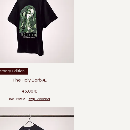
Schnellansicht
ersary Edition
The Holy BarbÆ
Preis
45,00 €
inkl. MwSt.
|
zzgl. Versand