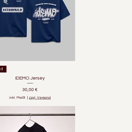
Schnellansicht
ed
IDEMO Jersey
Preis
30,00 €
inkl. MwSt.
|
zzgl. Versand