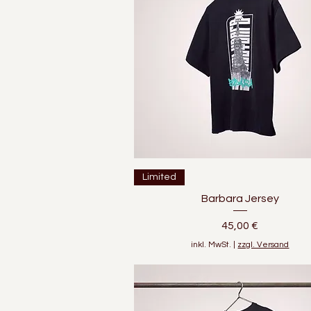
Schnellansicht
Limited
Barbara Jersey
Preis
45,00 €
inkl. MwSt.
|
zzgl. Versand