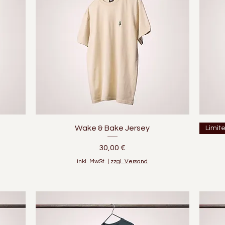
Schnellansicht
Wake & Bake Jersey
Limit
Preis
30,00 €
inkl. MwSt.
|
zzgl. Versand