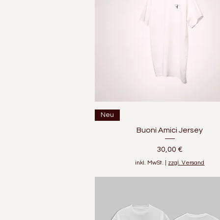
Schnellansicht
Neu
Buoni Amici Jersey
Preis
30,00 €
inkl. MwSt.
|
zzgl. Versand