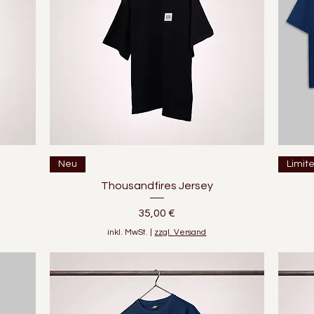
Schnellansicht
Neu
Limit
Thousandfires Jersey
Preis
35,00 €
inkl. MwSt.
|
zzgl. Versand