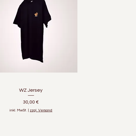
Schnellansicht
WZ Jersey
Preis
30,00 €
inkl. MwSt.
|
zzgl. Versand