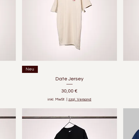
Schnellansicht
Neu
Date Jersey
Preis
30,00 €
inkl. MwSt.
|
zzgl. Versand