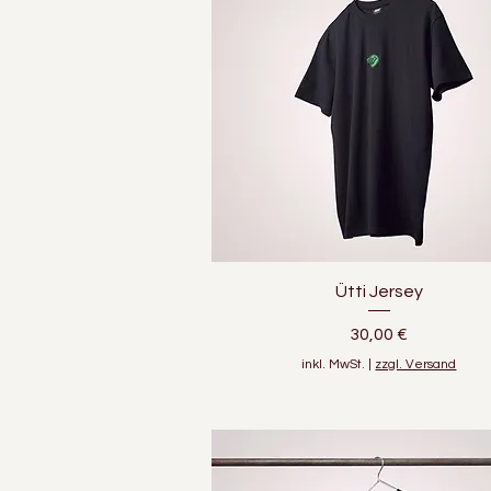
Schnellansicht
Ütti Jersey
Preis
30,00 €
inkl. MwSt.
|
zzgl. Versand