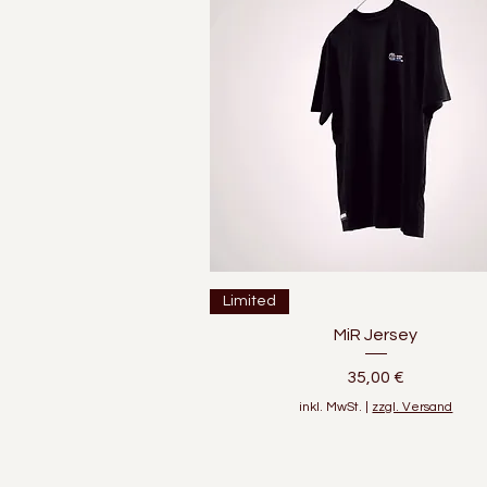
Schnellansicht
Limited
MiR Jersey
Preis
35,00 €
inkl. MwSt.
|
zzgl. Versand