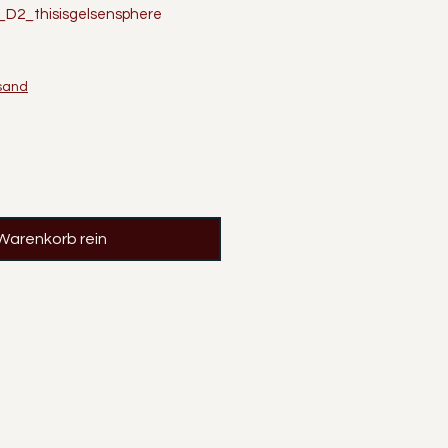
D2_thisisgelsensphere
rsand
 Warenkorb rein