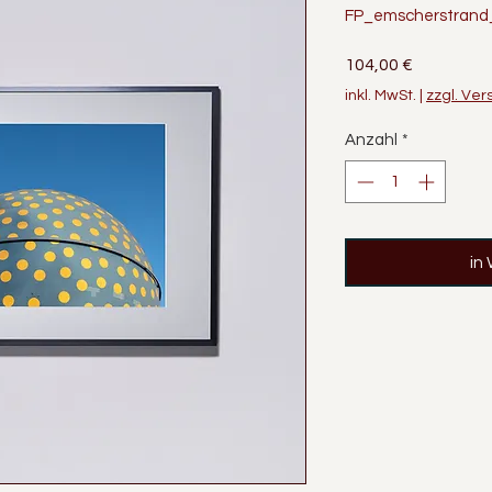
FP_emscherstrand_
Preis
104,00 €
inkl. MwSt.
|
zzgl. Ve
Anzahl
*
in