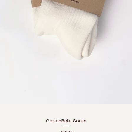
GelsenBebt Socks
Preis