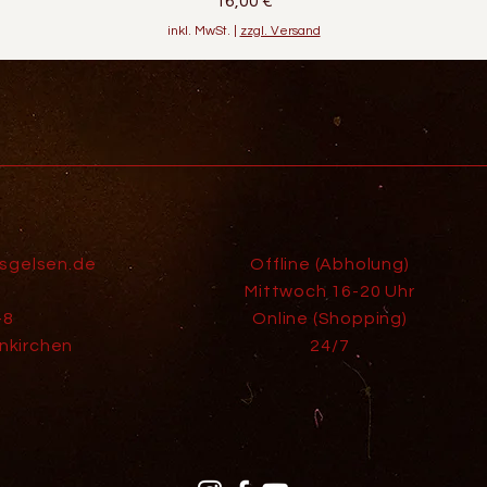
16,00 €
inkl. MwSt.
|
zzgl. Versand
isgelsen.de
Offline (Abholung)
Mittwoch 16-20 Uhr
-8
Online (Shopping)
nkirchen
24/7