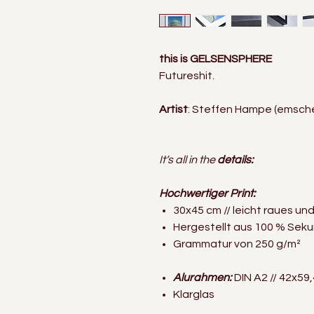
this is GELSENSPHERE
Futureshit.
Artist
: Steffen Hampe (emsch
It‘s all in the
details:
Hochwertiger Print:
30x45 cm // leicht raues un
Hergestellt aus 100 % Sek
Grammatur von 250 g/m²
Alurahmen:
DIN A2 // 42x59,
Klarglas