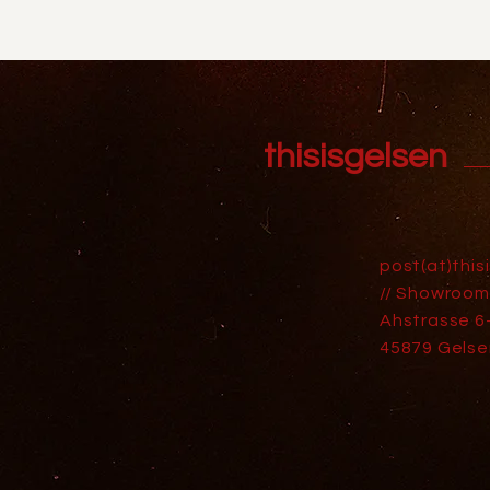
thisisgelsen
post(at)this
// Showroom
Ahstrasse 6
45879 Gelse