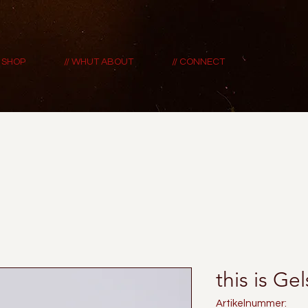
/ SHOP
// WHUT ABOUT
// CONNECT
this is Ge
Artikelnummer: