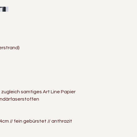
erstrand)
d zugleich samtiges Art Line Papier
undärfaserstoffen
4cm // fein gebürstet // anthrazit