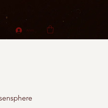
Anmelden
lsensphere