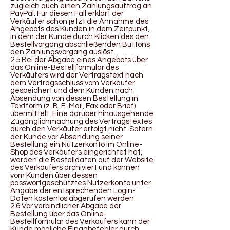
zugleich auch einen Zahlungsauftrag an
PayPal. Für diesen Fall erklärt der
Verkäufer schon jetzt die Annahme des
Angebots des Kunden in dem Zeitpunkt,
in dem der Kunde durch Klicken des den
Bestellvorgang abschließenden Buttons
den Zahlungsvorgang auslöst.
2.5 Bei der Abgabe eines Angebots über
das Online-Bestellformular des
Verkäufers wird der Vertragstext nach
dem Vertragsschluss vom Verkäufer
gespeichert und dem Kunden nach
Absendung von dessen Bestellung in
Textform (z. B. E-Mail, Fax oder Brief)
übermittelt. Eine darüber hinausgehende
Zugänglichmachung des Vertragstextes
durch den Verkäufer erfolgt nicht. Sofern
der Kunde vor Absendung seiner
Bestellung ein Nutzerkonto im Online-
Shop des Verkäufers eingerichtet hat,
werden die Bestelldaten auf der Website
des Verkäufers archiviert und können
vom Kunden über dessen
passwortgeschütztes Nutzerkonto unter
Angabe der entsprechenden Login-
Daten kostenlos abgerufen werden.
2.6 Vor verbindlicher Abgabe der
Bestellung über das Online-
Bestellformular des Verkäufers kann der
Kunde mögliche Eingabefehler durch