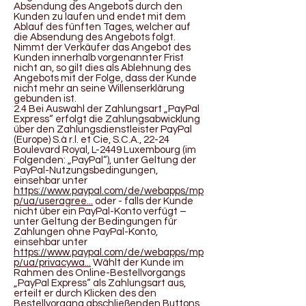
Absendung des Angebots durch den
Kunden zu laufen und endet mit dem
Ablauf des fünften Tages, welcher auf
die Absendung des Angebots folgt.
Nimmt der Verkäufer das Angebot des
Kunden innerhalb vorgenannter Frist
nicht an, so gilt dies als Ablehnung des
Angebots mit der Folge, dass der Kunde
nicht mehr an seine Willenserklärung
gebunden ist.
2.4 Bei Auswahl der Zahlungsart „PayPal
Express“ erfolgt die Zahlungsabwicklung
über den Zahlungsdienstleister PayPal
(Europe) S.à r.l. et Cie, S.C.A., 22-24
Boulevard Royal, L-2449 Luxembourg (im
Folgenden: „PayPal“), unter Geltung der
PayPal-Nutzungsbedingungen,
einsehbar unter
https://www.paypal.com/de/webapps/mp
p/ua/useragree...
oder - falls der Kunde
nicht über ein PayPal-Konto verfügt –
unter Geltung der Bedingungen für
Zahlungen ohne PayPal-Konto,
einsehbar unter
https://www.paypal.com/de/webapps/mp
p/ua/privacywa...
Wählt der Kunde im
Rahmen des Online-Bestellvorgangs
„PayPal Express“ als Zahlungsart aus,
erteilt er durch Klicken des den
Bestellvorgang abschließenden Buttons