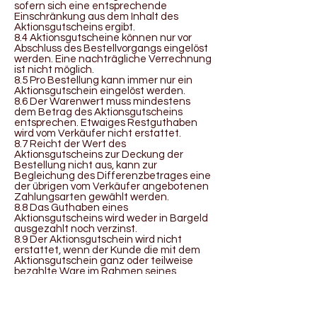
sofern sich eine entsprechende
Einschränkung aus dem Inhalt des
Aktionsgutscheins ergibt.
8.4 Aktionsgutscheine können nur vor
Abschluss des Bestellvorgangs eingelöst
werden. Eine nachträgliche Verrechnung
ist nicht möglich.
8.5 Pro Bestellung kann immer nur ein
Aktionsgutschein eingelöst werden.
8.6 Der Warenwert muss mindestens
dem Betrag des Aktionsgutscheins
entsprechen. Etwaiges Restguthaben
wird vom Verkäufer nicht erstattet.
8.7 Reicht der Wert des
Aktionsgutscheins zur Deckung der
Bestellung nicht aus, kann zur
Begleichung des Differenzbetrages eine
der übrigen vom Verkäufer angebotenen
Zahlungsarten gewählt werden.
8.8 Das Guthaben eines
Aktionsgutscheins wird weder in Bargeld
ausgezahlt noch verzinst.
8.9 Der Aktionsgutschein wird nicht
erstattet, wenn der Kunde die mit dem
Aktionsgutschein ganz oder teilweise
bezahlte Ware im Rahmen seines
gesetzlichen Widerrufsrechts zurückgibt.
8.10 Der Aktionsgutschein ist
übertragbar. Der Verkäufer kann mit
befreiender Wirkung an den jeweiligen