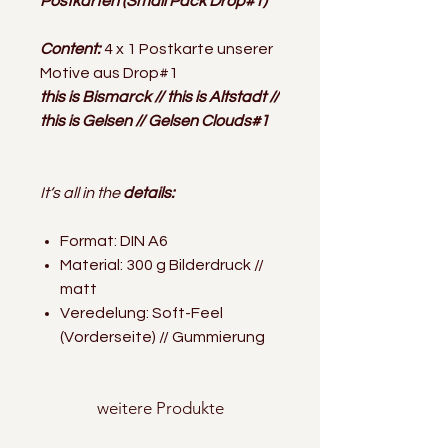
Postkarten (Small Pack Drop#1)
Content:
4 x 1 Postkarte unserer
Motive aus Drop#1
this is Bismarck // this is Altstadt //
this is Gelsen // Gelsen Clouds#1
It‘s all in the
details:
Format: DIN A6
Material: 300 g Bilderdruck //
matt
Veredelung: Soft-Feel
(Vorderseite) // Gummierung
weitere Produkte