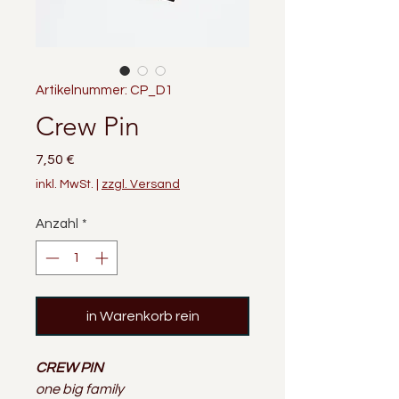
Artikelnummer: CP_D1
Crew Pin
Preis
7,50 €
inkl. MwSt.
|
zzgl. Versand
Anzahl
*
in Warenkorb rein
CREW PIN
one big family