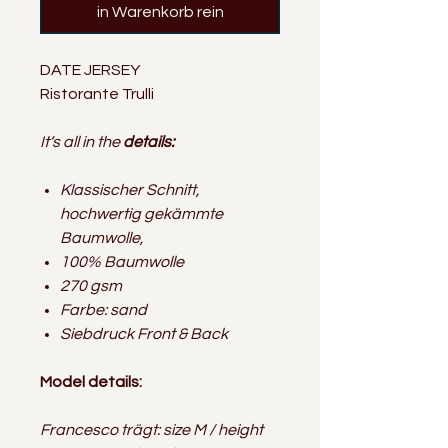
in Warenkorb rein
DATE JERSEY
Ristorante Trulli
It‘s all in the
details:
Klassischer Schnitt,
hochwertig gekämmte
Baumwolle,
100% Baumwolle
270 gsm
Farbe: sand
Siebdruck Front & Back
Model details:
Francesco trägt: size M / height