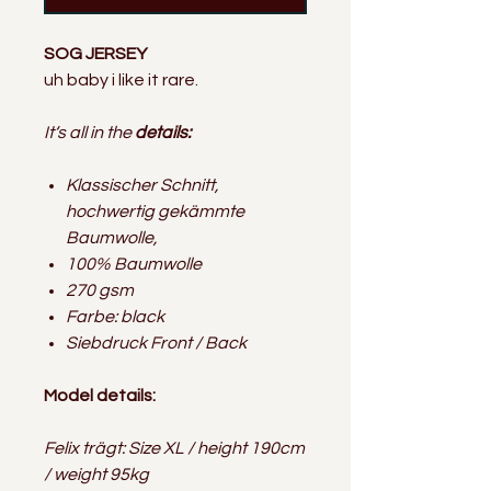
SOG JERSEY
uh baby i like it rare.
It‘s all in the
details:
Klassischer Schnitt,
hochwertig gekämmte
Baumwolle,
100% Baumwolle
270 gsm
Farbe: black
Siebdruck Front / Back
Model details:
Felix trägt: Size XL / height 190cm
/ weight 95kg