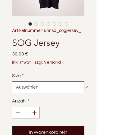
Artikelnummer: unrlsd_sogjersey_
SOG Jersey
Preis
30,00 €
inkl. MwSt.
|
zzgl. Versand
Size
*
Anzahl
*
in Warenkorb rein