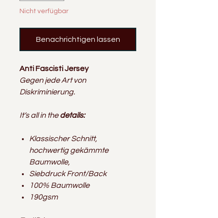
Nicht verfügbar
Benachrichtigen lassen
Anti Fascisti Jersey
Gegen jede Art von
Diskriminierung.
It‘s all in the
details:
Klassischer Schnitt,
hochwertig gekämmte
Baumwolle,
Siebdruck Front/Back
100% Baumwolle
190gsm