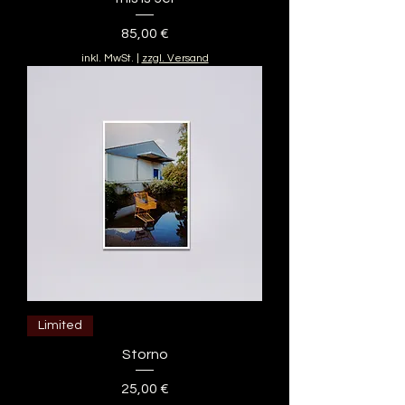
Preis
85,00 €
inkl. MwSt.
|
zzgl. Versand
Limited
Storno
Preis
25,00 €