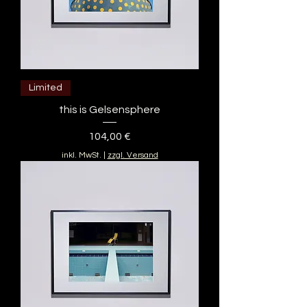
Limited
this is Gelsensphere
Preis
104,00 €
inkl. MwSt.
|
zzgl. Versand