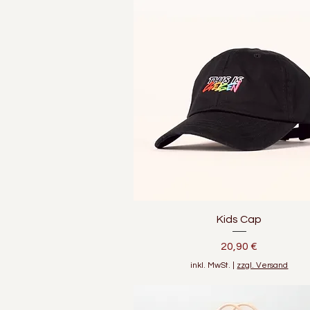
Schnellansicht
Kids Cap
Preis
20,90 €
inkl. MwSt.
|
zzgl. Versand