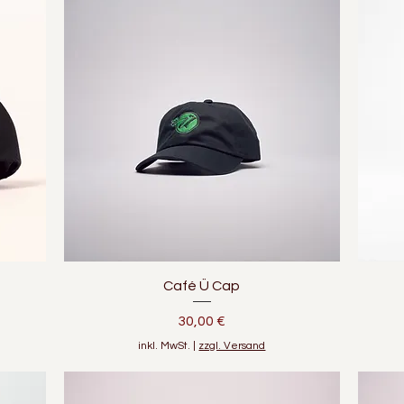
Schnellansicht
Café Ü Cap
Preis
30,00 €
inkl. MwSt.
|
zzgl. Versand