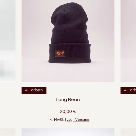
Schnellansicht
4 Farben
4 Far
Long Bean
Preis
20,00 €
inkl. MwSt.
|
zzgl. Versand