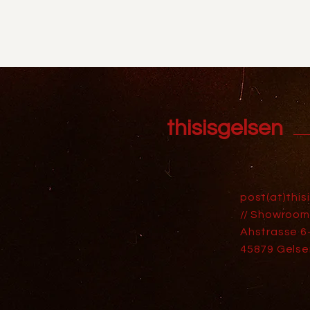
thisisgelsen
post(at)this
// Showroom
Ahstrasse 6
45879 Gelse