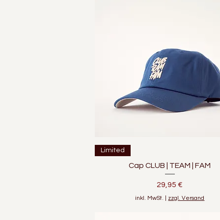
Schnellansicht
Limited
Cap CLUB | TEAM | FAM
Preis
29,95 €
inkl. MwSt.
|
zzgl. Versand