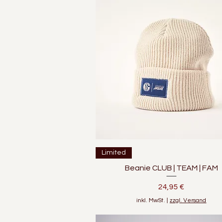
Schnellansicht
Limited
Beanie CLUB | TEAM | FAM
Preis
24,95 €
inkl. MwSt.
|
zzgl. Versand