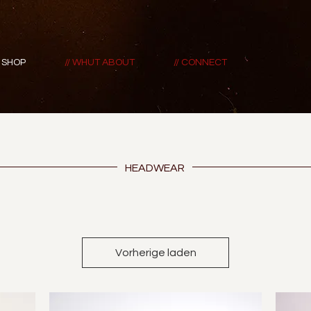
/ SHOP
// WHUT ABOUT
// CONNECT
HEADWEAR
Vorherige laden