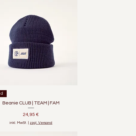
Schnellansicht
ed
Beanie CLUB | TEAM | FAM
Preis
24,95 €
inkl. MwSt.
|
zzgl. Versand