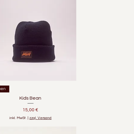
Schnellansicht
ben
Kids Bean
Preis
15,00 €
inkl. MwSt.
|
zzgl. Versand