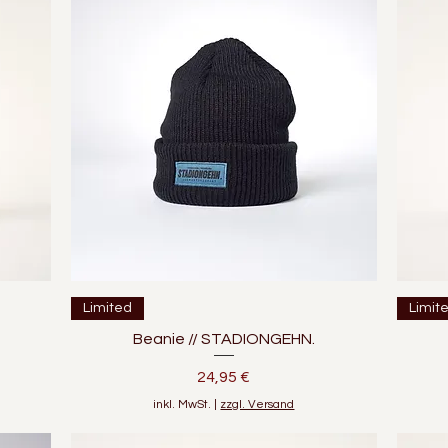
Schnellansicht
Limited
Limit
Beanie // STADIONGEHN.
Preis
24,95 €
inkl. MwSt.
|
zzgl. Versand