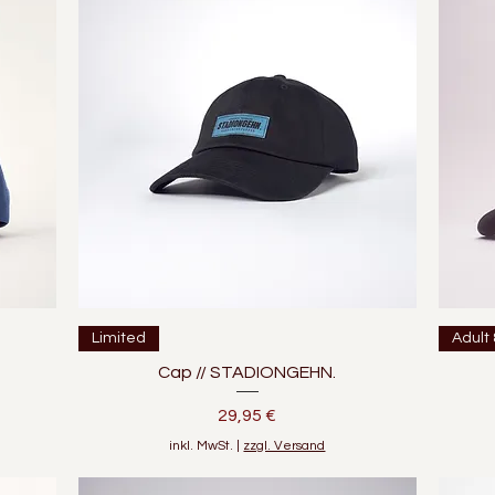
Schnellansicht
Limited
Adult 
Cap // STADIONGEHN.
Preis
29,95 €
inkl. MwSt.
|
zzgl. Versand