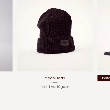
Schnellansicht
Mean Bean
Limit
Nicht verfügbar