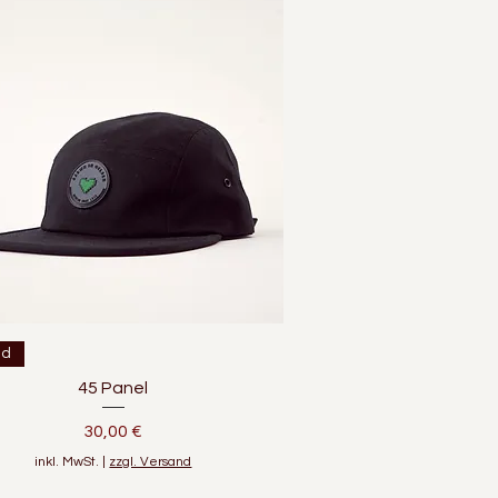
Schnellansicht
ed
45 Panel
Preis
30,00 €
inkl. MwSt.
|
zzgl. Versand