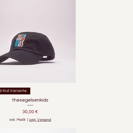
Schnellansicht
& Kid Variante
thesegelsenkids
Preis
30,00 €
inkl. MwSt.
|
zzgl. Versand