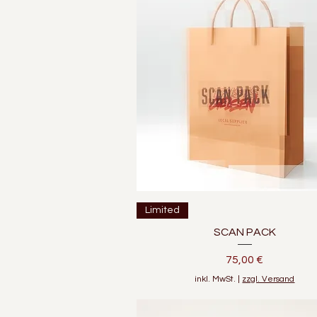
Schnellansicht
Limited
SCAN PACK
Preis
75,00 €
inkl. MwSt.
|
zzgl. Versand