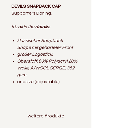
DEVILS SNAPBACK CAP
Supporters Darling.
It‘s all in the
details:
klassischer Snapback
Shape mit gehärteter Front
großer Logostick,
Oberstoff: 80% Polyacryl 20%
Wolle, A/WOOL SERGE, 382
gsm
onesize (adjustable)
weitere Produkte