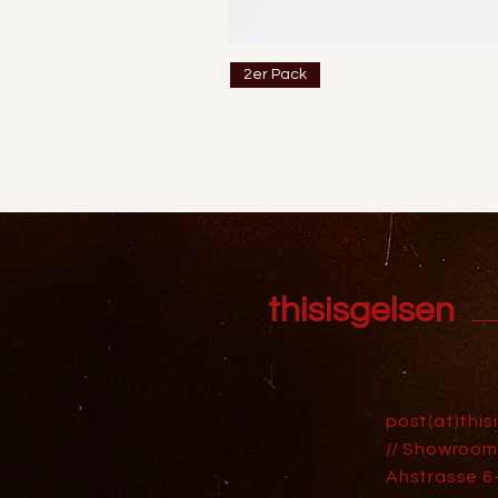
2er Pack
thisisgelsen
post(at)this
// Showroom
Ahstrasse 6