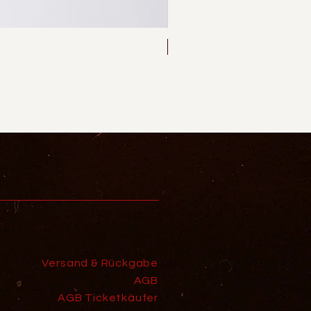
Neu
Versand & Rückgabe
AGB
AGB Ticketkäufer