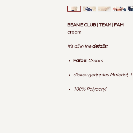
BEANIE CLUB | TEAM | FAM
cream
It‘s all in the
details:
Farbe:
Cream
dickes geripptes Material,
100% Polyacryl