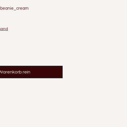
f_beanie_cream
rsand
 Warenkorb rein