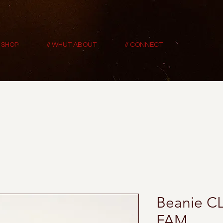
/ SHOP
// WHUT ABOUT
// CONNECT
Beanie C
FAM