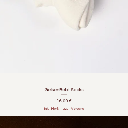
GelsenBebt Socks
Preis
16,00 €
inkl. MwSt.
|
zzgl. Versand