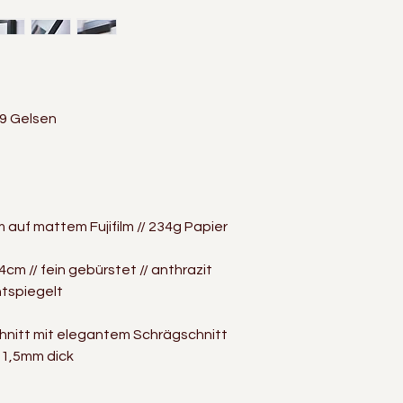
79 Gelsen
auf mattem Fujifilm // 234g Papier
4cm // fein gebürstet // anthrazit
ntspiegelt
hnitt mit elegantem Schrägschnitt
/ 1,5mm dick