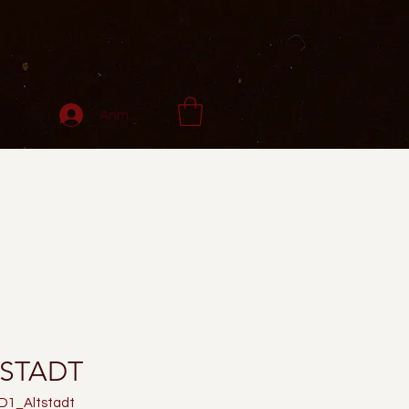
Anmelden
LTSTADT
_D1_Altstadt