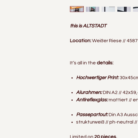
this is ALTSTADT
Location:
Weißer Riese // 458
It‘s all in the
details:
Hochwertiger Print:
30x45cm 
Alurahmen:
DIN A2 // 42x59,
Antireflexglas:
mattiert // e
Passepartout:
Din A3 Aussc
strukturweiß // ph-neutral /
Limited on
20 pieces.