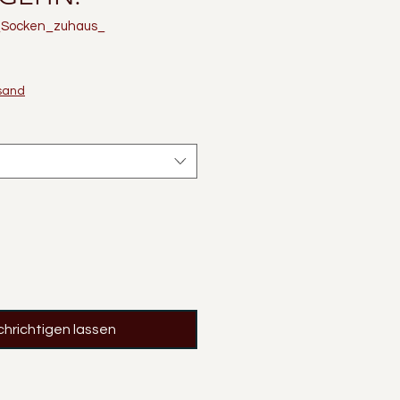
_Socken_zuhaus_
rsand
hrichtigen lassen