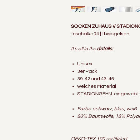
SOCKEN ZUHAUS // STADION
fcschalke04 | thisisgelsen
It‘s all in the
details:
Unisex
3er Pack
39-42 und 43-46
weiches Material
STADIONGEHN. eingewebt
Farbe: schwarz, blau, weiß
80% Baumwolle, 18% Polyam
OEKO-TEX 100 zertifiziert