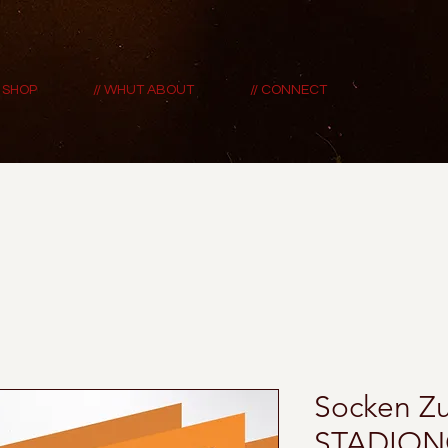
/ SHOP
// WHUT ABOUT
// CONNECT
Socken Zu
STADION