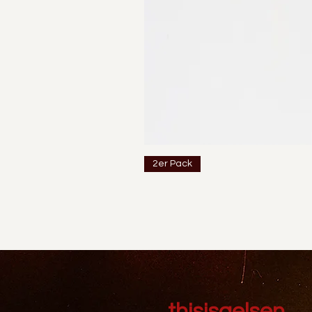
2er Pack
thisisgelsen