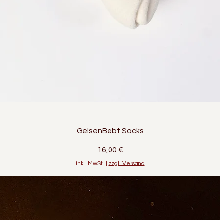
GelsenBebt Socks
Preis
16,00 €
inkl. MwSt.
|
zzgl. Versand