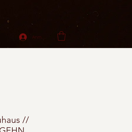
Anmelden
haus //
GEHN.