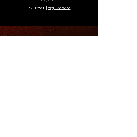
inkl. MwSt.
|
zzgl. Versand
thisisgelsen
post(at)thisisgelsen.de
// Showroom
Ahstrasse 6-8
45879 Gelsenkirchen
Offline (Abholung)
Mittwoch 16-20 Uhr
Online (Shopping)
24/7
Versand & Rückgabe
AGB