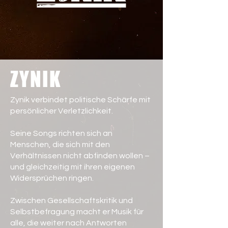
ZYNIK
Zynik verbindet politische Schärfe mit
persönlicher Verletzlichkeit.
Seine Songs richten sich an
Menschen, die sich mit den
Verhältnissen nicht abfinden wollen –
und gleichzeitig mit ihren eigenen
Widersprüchen ringen.
Zwischen Gesellschaftskritik und
Selbstbefragung macht er Musik für
alle, die weiter nach Antworten