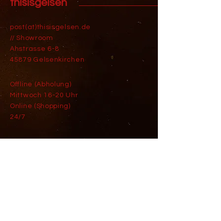
thisisgelsen
post(at)thisisgelsen.de
// Showroom
Ahstrasse 6-8
45879 Gelsenkirchen
Offline (Abholung)
Mittwoch 16-20 Uhr
Online (Shopping)
24/7
Versand & Rückgabe
AGB
AGB Ticketkäufer
AGB Gewinnspiel
Impressum
Datenschutz
Widerrufsbutton