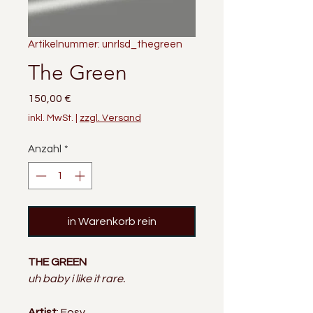
Artikelnummer: unrlsd_thegreen
The Green
Preis
150,00 €
inkl. MwSt.
|
zzgl. Versand
Anzahl
*
in Warenkorb rein
THE GREEN
uh baby i like it rare
.
Artist
: Fosy