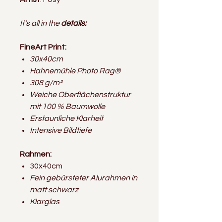
It‘s all in the
details:
FineArt Print:
30x40cm
Hahnemühle Photo Rag®
308 g/m²
Weiche Oberflächenstruktur
mit 100 % Baumwolle
Erstaunliche Klarheit
Intensive Bildtiefe
Rahmen:
30x40cm
Fein gebürsteter Alurahmen in
matt schwarz
Klarglas