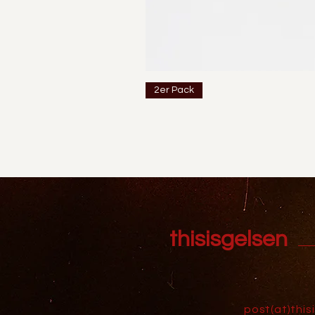
2er Pack
thisisgelsen
post(at)this