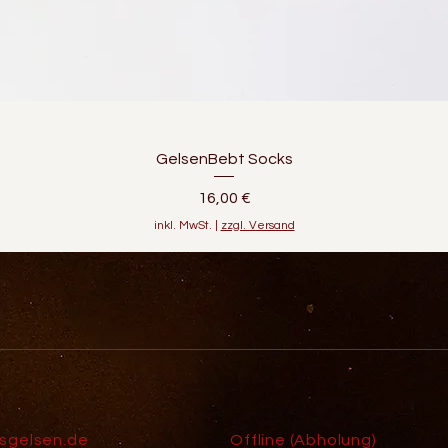
GelsenBebt Socks
Preis
16,00 €
inkl. MwSt.
|
zzgl. Versand
isgelsen.de
Offline (Abholung)