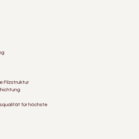
ng
 Filzstruktur
chichtung
qualität für höchste