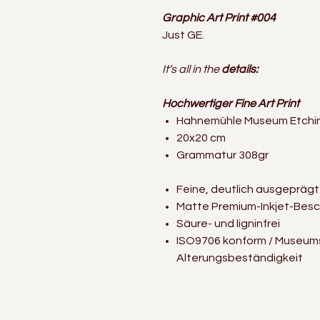
Graphic Art Print #004
Just GE.
It‘s all in the
details:
Hochwertiger Fine Art Print
Hahnemühle Museum Etchi
20x20 cm
Grammatur 308gr
Feine, deutlich ausgeprägte
Matte Premium-Inkjet-Bes
Säure- und ligninfrei
ISO9706 konform / Museums
Alterungsbeständigkeit