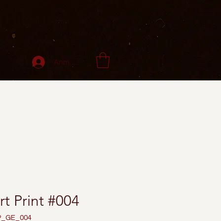
Anmelden
rt Print #004
AP_GE_004