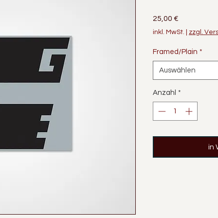
Preis
25,00 €
inkl. MwSt.
|
zzgl. Ve
Framed/Plain
*
Auswählen
Anzahl
*
in