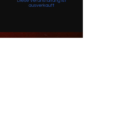
Diese Veranstaltung ist
ausverkauft
thisisgelsen
post(at)thisisgelsen.de
// Showroom
Ahstrasse 6-8
45879 Gelsenkirchen
Offline (Abholung)
Mittwoch 16-20 Uhr
Online (Shopping)
24/7