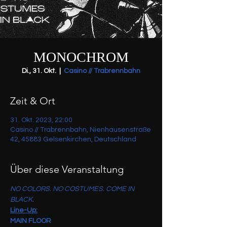
MONOCHROM
Di., 31. Okt.
  |  
Casino // Trabrennbahn
Zeit & Ort
31. Okt. 2023, 22:00
Casino // Trabrennbahn, Nienhausenstraße
42, 45883 Gelsenkirchen, Deutschland
Über diese Veranstaltung
NO COLORS. NO COSTUMES. COME IN 
BLACK.
Line-Up:
MAIN FLOOR