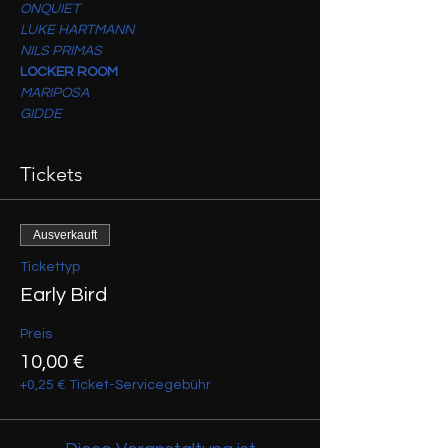
ONQUIET
LUKE HARTMANN
NILS PRIMAS
LOCKER ROOM
MARIPOSA
GIDDE
Tickets
Ausverkauft
Tickettyp
Early Bird
Preis
10,00 €
+0,25 € Ticket-Servicegebühr